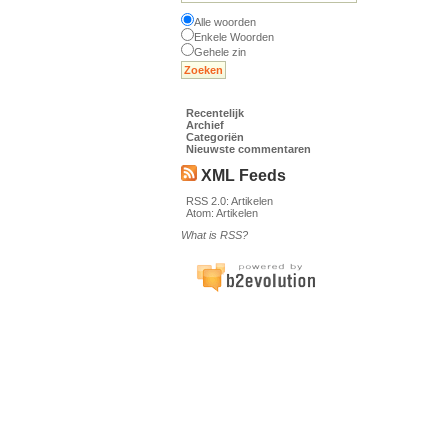
Alle woorden
Enkele Woorden
Gehele zin
Recentelijk
Archief
Categoriën
Nieuwste commentaren
XML Feeds
RSS 2.0:
Artikelen
Atom:
Artikelen
What is RSS?