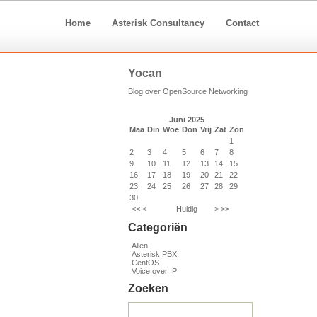
Home
Asterisk Consultancy
Contact
Yocan
Blog over OpenSource Networking
Juni 2025
Maa
Din
Woe
Don
Vrij
Zat
Zon
1
2
3
4
5
6
7
8
9
10
11
12
13
14
15
16
17
18
19
20
21
22
23
24
25
26
27
28
29
30
<<
<
Huidig
>
>>
Categoriën
Allen
Asterisk PBX
CentOS
Voice over IP
Zoeken