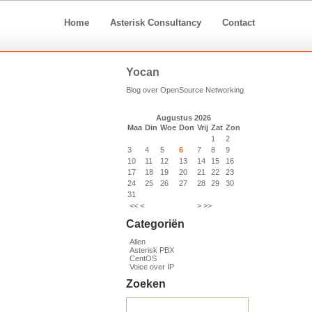
Home
Asterisk Consultancy
Contact
Yocan
Blog over OpenSource Networking
Augustus 2026
Maa
Din
Woe
Don
Vrij
Zat
Zon
1
2
3
4
5
6
7
8
9
10
11
12
13
14
15
16
17
18
19
20
21
22
23
24
25
26
27
28
29
30
31
<<
<
>
>>
Categoriën
Allen
Asterisk PBX
CentOS
Voice over IP
Zoeken