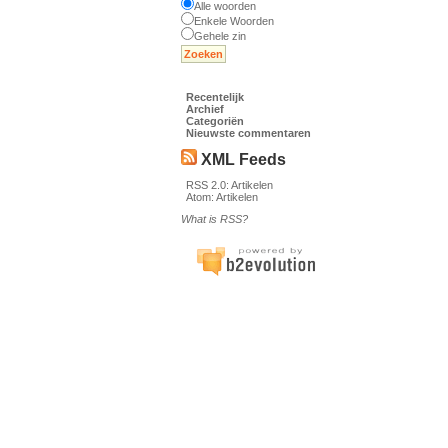
Alle woorden
Enkele Woorden
Gehele zin
Recentelijk
Archief
Categoriën
Nieuwste commentaren
XML Feeds
RSS 2.0:
Artikelen
Atom:
Artikelen
What is RSS?