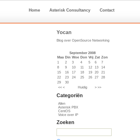
Home
Asterisk Consultancy
Contact
Yocan
Blog over OpenSource Networking
September 2008
Maa
Din
Woe
Don
Vrij
Zat
Zon
1
2
3
4
5
6
7
8
9
10
11
12
13
14
15
16
17
18
19
20
21
22
23
24
25
26
27
28
29
30
<<
<
Huidig
>
>>
Categoriën
Allen
Asterisk PBX
CentOS
Voice over IP
Zoeken